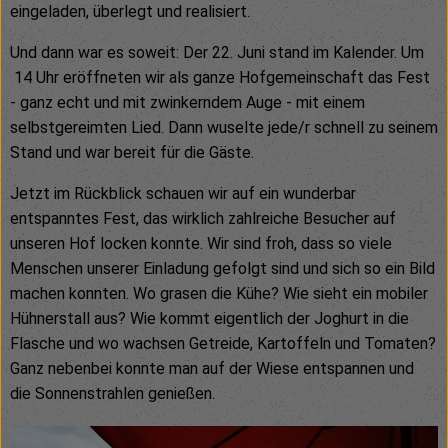
eingeladen, überlegt und realisiert.
Kühltheke
Und dann war es soweit: Der 22. Juni stand im Kalender. Um
Vorratskammer
14 Uhr eröffneten wir als ganze Hofgemeinschaft das Fest
- ganz echt und mit zwinkerndem Auge - mit einem
Getränke
selbstgereimten Lied. Dann wuselte jede/r schnell zu seinem
Haus, Garten & Co.
Stand und war bereit für die Gäste.
Jetzt im Rückblick schauen wir auf ein wunderbar
entspanntes Fest, das wirklich zahlreiche Besucher auf
Über uns
unseren Hof locken konnte. Wir sind froh, dass so viele
Lieferservice
Menschen unserer Einladung gefolgt sind und sich so ein Bild
machen konnten. Wo grasen die Kühe? Wie sieht ein mobiler
Neues vom Hof
Hühnerstall aus? Wie kommt eigentlich der Joghurt in die
Flasche und wo wachsen Getreide, Kartoffeln und Tomaten?
Blog
Ganz nebenbei konnte man auf der Wiese entspannen und
die Sonnenstrahlen genießen.