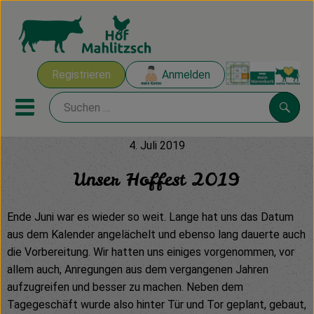
Warenk
Registrieren
Anmelden
Link
Mobiles Menu öffnen oder sch
Suche
4. Juli 2019
Ökokisten
Unser Hoffest 2019
Mahlitzscher Produkte
Ende Juni war es wieder so weit. Lange hat uns das Datum
Angebote & Inspiration
aus dem Kalender angelächelt und ebenso lang dauerte auch
die Vorbereitung. Wir hatten uns einiges vorgenommen, vor
Ökokisten
allem auch, Anregungen aus dem vergangenen Jahren
aufzugreifen und besser zu machen. Neben dem
Obst & Gemüse
Tagegeschäft wurde also hinter Tür und Tor geplant, gebaut,