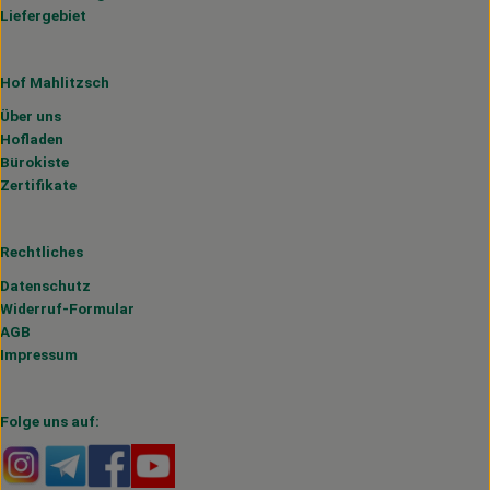
Liefergebiet
Hof Mahlitzsch
Über uns
Hofladen
Bürokiste
Zertifikate
Rechtliches
Datenschutz
Widerruf-Formular
AGB
Impressum
Folge uns auf:
Externer Link zu https://www.instagram.com/hofmahlitzs
Externer Link zu https://t.me/s/hofmahlitzsch
Externer Link zu https://www.facebook.com/H
Externer Link zu https://www.youtube.