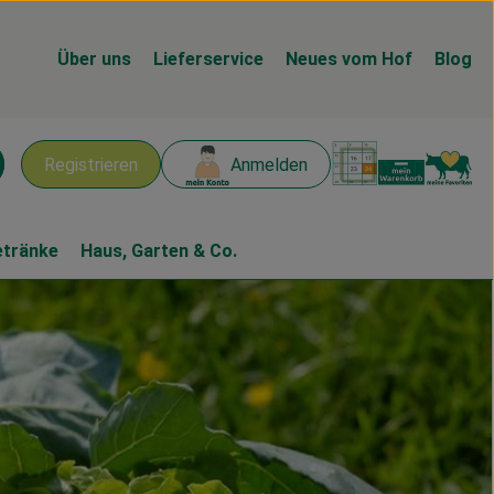
Über uns
Lieferservice
Neues vom Hof
Blog
Warenk
L
Registrieren
Anmelden
chen
etränke
Haus, Garten & Co.