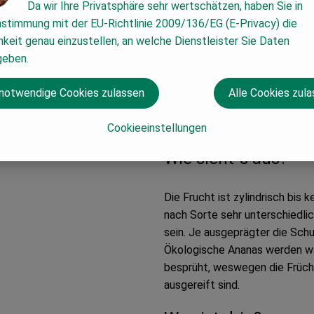
„pineapple“ entwickelte.
Da wir Ihre Privatsphäre sehr wertschätzen, haben Sie in
nstimmung mit der EU-Richtlinie 2009/136/EG (E-Privacy) die
Wo kommt´s her?
keit genau einzustellen, an welche Dienstleister Sie Daten
geben.
Bereits in vorkolumbianischer 
nach Mexiko angebaut und verb
 notwendige Cookies zulassen
Alle Cookies zul
verdanken wir Christopher Col
Guadeloupe entdeckte.
Cookieeinstellungen
Wie sieht´s aus?
Die Frucht ist zylindrisch bis
nach Sorte sehr unterschiedlic
sein. Je ausgeprägter die Schu
Ökologische Ananas werden wä
besprüht, weswegen die Frücht
ausgereift sind.