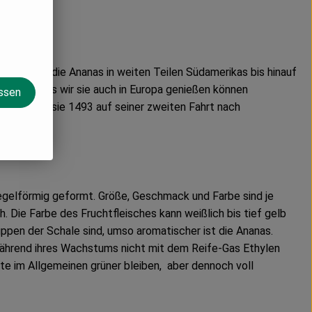
Zeit wurde die Ananas in weiten Teilen Südamerikas bis hinauf
reitet. Das wir sie auch in Europa genießen können
assen
umbus, der sie 1493 auf seiner zweiten Fahrt nach
 kegelförmig geformt. Größe, Geschmack und Farbe sind je
h. Die Farbe des Fruchtfleisches kann weißlich bis tief gelb
ppen der Schale sind, umso aromatischer ist die Ananas.
hrend ihres Wachstums nicht mit dem Reife-Gas Ethylen
e im Allgemeinen grüner bleiben, aber dennoch voll