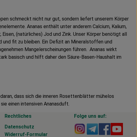
open schmeckt nicht nur gut, sondern liefert unserem Körper
renelemente. Ananas enthält unter anderem Calcium, Kalium,
isen, (natürliches) Jod und Zink. Unser Körper benötigt all
 und fit zu bleiben. Ein Defizit an Mineralstoffen und
ngenehmen Mangelerscheinungen führen. Ananas wirkt
tark basisch und hilft daher den Säure-Basen-Haushalt im
 daran, dass sich die inneren Rosettenblätter mühelos
sie einen intensiven Ananasduft.
Rechtliches
Folge uns auf:
Externer Link zu https
Externer Link zu 
Externer Li
Extern
Datenschutz
Widerruf-Formular