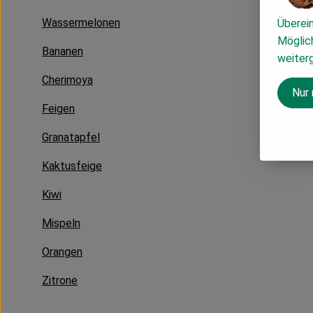
Wassermelonen
Überei
Möglich
Bananen
weiter
Cherimoya
Nur
Feigen
Granatapfel
Kaktusfeige
Kiwi
Mispeln
Orangen
Zitrone