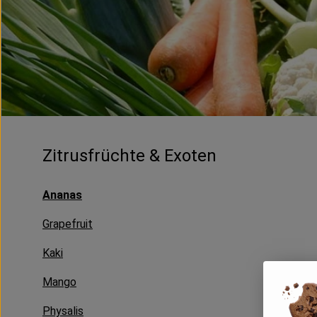
Zitrusfrüchte & Exoten
Ananas
Grapefruit
Kaki
Mango
Physalis