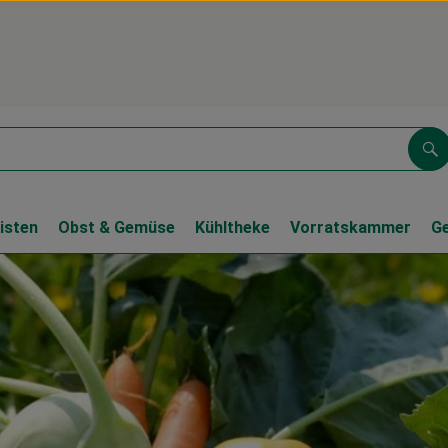
Su
isten
Obst & Gemüse
Kühltheke
Vorratskammer
G