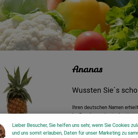
Ananas
Wussten Sie´s scho
Ihren deutschen Namen erhielt
Im Grunde wurde sie damit perf
Spanier waren dagegen eher op
Lieber Besucher, Sie helfen uns sehr, wenn Sie Cookies zu
mit einem Pinienzapfen nannten
und uns somit erlauben, Daten für unser Marketing zu sam