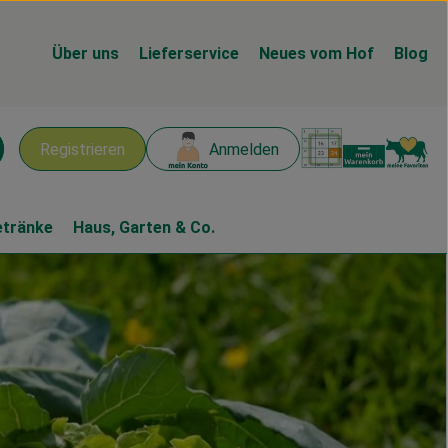
Über uns
Lieferservice
Neues vom Hof
Blog
Warenk
L
Registrieren
Anmelden
chen
etränke
Haus, Garten & Co.