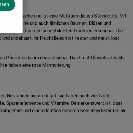
assen
ng der Pfirsiche und ist eine Mutation dieses Steinobsts. Mit
wie Pfirsiche und auch ähnlichen Bäumen, Blüten und
zu diesem erst an den ausgebildeten Früchten erkennbar: Die
 und unbehaart, ihr Fruchtfleisch ist fester und meist löst
 den Pfirsichen kaum überschaubar. Das Fruchtfleisch ist weiß
hte haben eine rote Marmorierung.
 Nektarinen nicht nur gut, sie haben auch wertvolle
ffe, Spurenelemente und Vitamine. Bemerkenswert ist, dass
liumgehalt und einen deutlich höheren Kohlenhydratanteil als