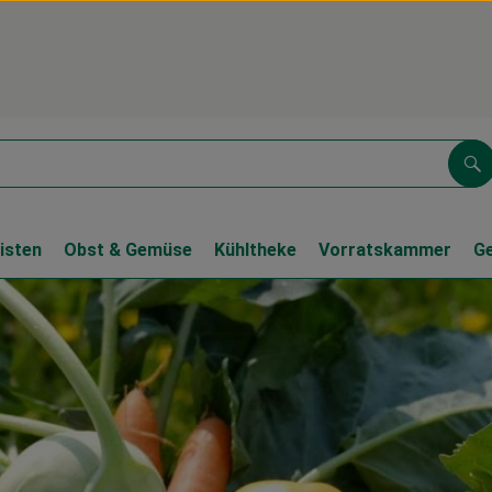
Su
isten
Obst & Gemüse
Kühltheke
Vorratskammer
G