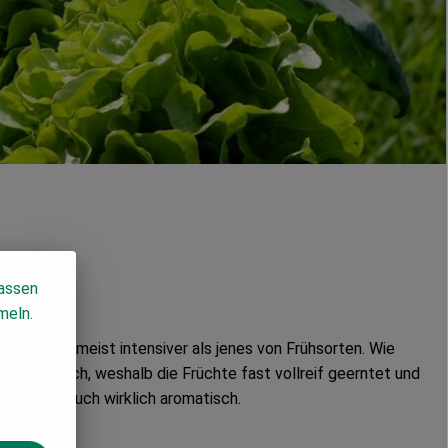
lassen
n?
meln.
orten ist meist intensiver als jenes von Frühsorten. Wie
en kaum nach, weshalb die Früchte fast vollreif geerntet und
cken sie auch wirklich aromatisch.