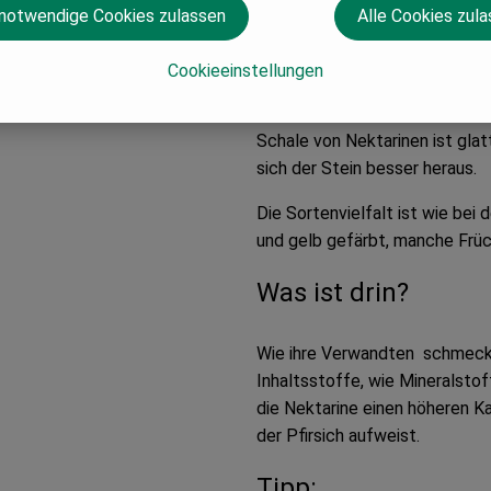
 notwendige Cookies zulassen
Alle Cookies zul
Die Nektarine gehört zur Gattu
Cookieeinstellungen
ähnlichem Aussehen und Größe 
Blättern ist der Unterschied 
Schale von Nektarinen ist glatt
sich der Stein besser heraus.
Die Sortenvielfalt ist wie bei
und gelb gefärbt, manche Früc
Was ist drin?
Wie ihre Verwandten schmecken
Inhaltsstoffe, wie Mineralsto
die Nektarine einen höheren Ka
der Pfirsich aufweist.
Tipp: