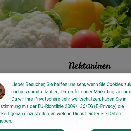
Nektarinen
Lieber Besucher, Sie helfen uns sehr, wenn Sie Cookies zu
Wussten Sie´s scho
und uns somit erlauben, Daten für unser Marketing zu sam
Da wir Ihre Privatsphäre sehr wertschätzen, haben Sie in
Das Aroma von spät reifenden S
nstimmung mit der EU-Richtlinie 2009/136/EG (E-Privacy) die
Pfirsiche reifen auch Nektarin
keit genau einzustellen, an welche Dienstleister Sie Daten
verkauft werden. Nur so schme
geben.
Wie sieht´s aus?