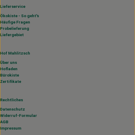
Lieferservice
Ökokiste - So geht's
Häufige Fragen
Probelieferung
Liefergebiet
Hof Mahlitzsch
Über uns
Hofladen
Bürokiste
Zertifikate
Rechtliches
Datenschutz
Widerruf-Formular
AGB
Impressum