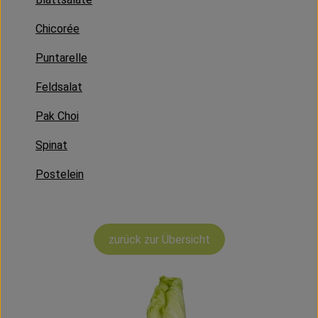
Kühltheke
Chicorée
Vorratskammer
Puntarelle
Getränke
Feldsalat
Haus, Garten & Co.
Pak Choi
Spinat
Über uns
Postelein
Lieferservice
Neues vom Hof
zurück zur Übersicht
Blog