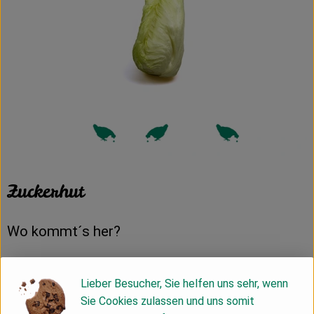
Zuckerhut
Wo kommt´s her?
Zuckerhut wird auch Fleischkraut oder Herbstzichorie
Lieber Besucher, Sie helfen uns sehr, wenn
(Cichorium intybus var. foliosum) genannt. Er ist – wie der
Sie Cookies zulassen und uns somit
rötliche Radicchio – eine Variante des Chicorées und stammt