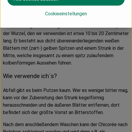
Wie sieht´s aus?
Cookieeinstellungen
Die Chicorée-Pflanze an sich ähnelt sehr dem Löwenzahn
und ist für ungeschulte Augen kaum zu erkennen. Der Spross
der Wurzel, den wir verwenden ist etwa 10 bis 20 Zentimeter
lang. Er besteht aus dicht übereinanderliegenden weißen
Blättern mit (zart-) gelben Spitzen und einem Strunk in der
Mitte, welche insgesamt zu einem spitz zulaufendem
kolbenförmigen Aussehen führen.
Wie verwende ich´s?
Abfall gibt es beim Putzen kaum. Wer es weniger bitter mag,
kann vor der Zubereitung den Strunk kegelförmig
herausschneiden und die äußeren Blätter entfernen, dort
befindet sich der größte Vorrat an Bitterstoffen.
Nach dem anschließendem Waschen kann der Chicorée nach
Belieben zerkleinert werden und wird dann z.B. als