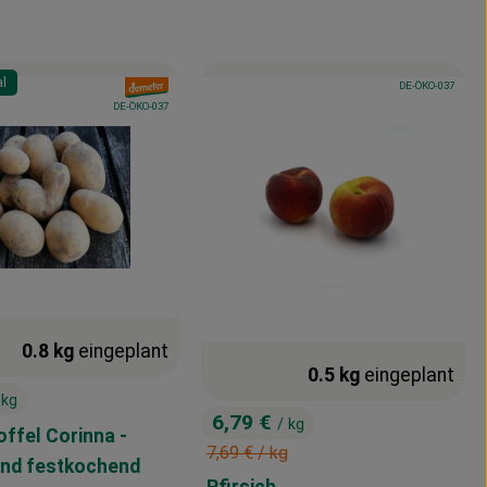
al
, Kontrollstelle:
, Verband:
, Verband:
DE-ÖKO-037
, Kontrollstelle:
DE-ÖKO-037
0.8 kg
eingeplant
0.5 kg
eingeplant
 kg
6,79 €
/ kg
offel Corinna -
, Preis:
, Alter Preis:
7,69 €
/ kg
nd festkochend