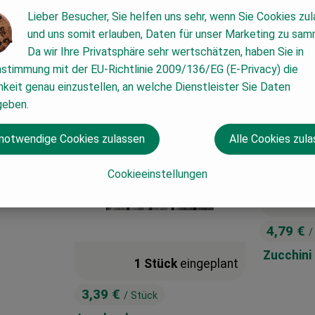
So., 09.08.26
.
Lieber Besucher, Sie helfen uns sehr, wenn Sie Cookies zu
und uns somit erlauben, Daten für unser Marketing zu sam
regional
region
, Verband:
Da wir Ihre Privatsphäre sehr wertschätzen, haben Sie in
, Kontrollstelle:
DE-ÖKO-037
nstimmung mit der EU-Richtlinie 2009/136/EG (E-Privacy) die
keit genau einzustellen, an welche Dienstleister Sie Daten
geben.
 notwendige Cookies zulassen
Alle Cookies zul
Cookieeinstellungen
4,79 €
/
, Preis:
Zucchini
1 Stück
eingeplant
3,39 €
/ Stück
, Preis: