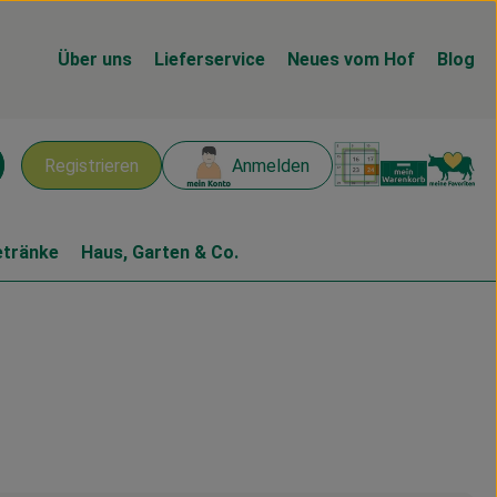
Über uns
Lieferservice
Neues vom Hof
Blog
Warenk
L
Registrieren
Anmelden
chen
etränke
Haus, Garten & Co.