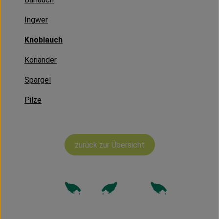
Kühltheke
Ingwer
Vorratskammer
Knoblauch
Getränke
Koriander
Haus, Garten & Co.
Spargel
Pilze
Über uns
Lieferservice
zurück zur Übersicht
Neues vom Hof
Blog