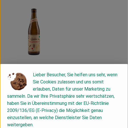
Kühltheke
Vorratskammer
Getränke
Haus, Garten & Co.
Über uns
Lieber Besucher, Sie helfen uns sehr, wenn
Lieferservice
Produkt zum Warenkorb hinzufügen
Sie Cookies zulassen und uns somit
1,39 €
Neues vom Hof
erlauben, Daten für unser Marketing zu
/ 0,33l
, Preis:
sammeln. Da wir Ihre Privatsphäre sehr wertschätzen,
Pinkus Malz
Blog
, Referenzpreis:
haben Sie in Übereinstimmung mit der EU-Richtlinie
Deutschland
4,21 €
/ l
, Herkunft:
Mehrweg
2009/136/EG (E-Privacy) die Möglichkeit genau
einzustellen, an welche Dienstleister Sie Daten
weitergeben.
Du hast eine Frage? Wir helfen dir gerne: