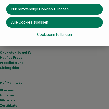
Hof Mahlitzsch GbR
Nur notwendige Cookies zulassen
Mahlitzsch Nr. 1
01683 Nossen
Alle Cookies zulassen
035242-65620
oekokiste (at) hof-mahlitzsch.de
Cookieeinstellungen
Lieferservice
Ökokiste - So geht's
Häufige Fragen
Probelieferung
Liefergebiet
Hof Mahlitzsch
Über uns
Hofladen
Bürokiste
Zertifikate