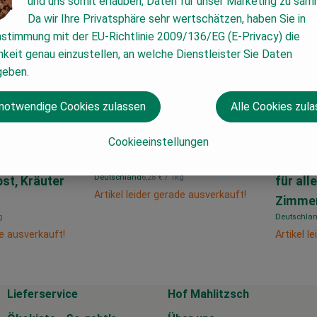
und uns somit erlauben, Daten für unser Marketing zu sam
Da wir Ihre Privatsphäre sehr wertschätzen, haben Sie in
nstimmung mit der EU-Richtlinie 2009/136/EG (E-Privacy) die
keit genau einzustellen, an welche Dienstleister Sie Daten
geben.
 notwendige Cookies zulassen
Alle Cookies zul
10,99 €
7,99 
/ 1,75kg
Cookieeinstellungen
, Preis:
, Preis
ngestäbchen
KleePura Dünger 1,75kg
KleePu
, Referenzpreis:
Deutschland
6,28 €
/ 1kg
st, Kräuter
für all
, Herkunft:
Artikel leider gerade ausverkauft!
Zimmer
reis:
g
Deutschla
, Herkunft:
de ausverkauft!
Artikel l
Lieferservice
Hof Mahlitzsch