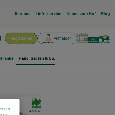
Über uns
Lieferservice
Neues vom Hof
Blog
Warenk
L
Registrieren
Anmelden
chen
etränke
Haus, Garten & Co.
, Verband:
odukt zu Favouriten hinzufügen
lassen
, Kontrollstelle:
DE-ÖKO-037