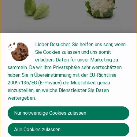
Produkt zum Warenkorb hinzufügen
Produk
Lieber Besucher, Sie helfen uns sehr, wenn
Sie Cookies zulassen und uns somit
5,29 €
6,59 €
/ Stück
/ St
, Preis:
, Preis:
erlauben, Daten für unser Marketing zu
Spitzkohl
Blumenkohl
sammeln. Da wir Ihre Privatsphäre sehr wertschätzen,
, Referenzpreis:
, Referenzpreis:
Deutschland
5,29 €
/ STÜCK
DE
6,59 €
/ STÜCK
, Herkunft:
, Herkunft:
haben Sie in Übereinstimmung mit der EU-Richtlinie
, Verband:
2009/136/EG (E-Privacy) die Möglichkeit genau
Produkt zu Favouriten hinzufügen
einzustellen, an welche Dienstleister Sie Daten
, Kontrollstelle:
DE-ÖKO-037
weitergeben.
Nur notwendige Cookies zulassen
Alle Cookies zulassen