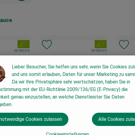
Sauce
reis:
, Verband:
, Verband:
Favouriten hinzufügen
Produkt zu Favouriten hinzufügen
Pr
, Kontrollstelle:
, Kontrollstelle:
DE-ÖKO-013
DE-ÖKO-013
Lieber Besucher, Sie helfen uns sehr, wenn Sie Cookies zu
und uns somit erlauben, Daten für unser Marketing zu sam
Da wir Ihre Privatsphäre sehr wertschätzen, haben Sie in
nstimmung mit der EU-Richtlinie 2009/136/EG (E-Privacy) die
keit genau einzustellen, an welche Dienstleister Sie Daten
geben.
Produkt zum War
 notwendige Cookies zulassen
Alle Cookies zul
3,39 €
Cookieeinstellungen
/ 210ml