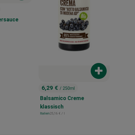
ersauce
reis:
Produkt zum War
6,29 €
/ 250ml
, Preis:
Balsamico Creme
klassisch
, Referenzpreis:
Italien
25,16 €
/ l
, Herkunft: