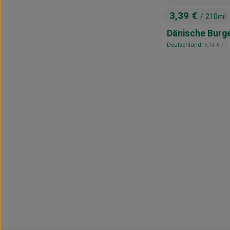
3,39 €
/ 210ml
, Preis:
Dänische Burg
, Referenzp
Deutschland
16,14 €
/ l
, Herkunft: