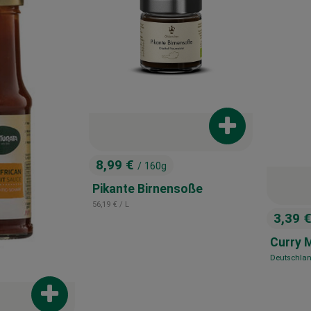
Produkt zum War
8,99 €
/ 160g
, Preis:
Pikante Birnensoße
, Referenzpreis:
56,19 €
/ L
3,39 
, Preis
Curry 
Deutschla
, Herkunft:
Produkt zum Warenkorb hinzufügen