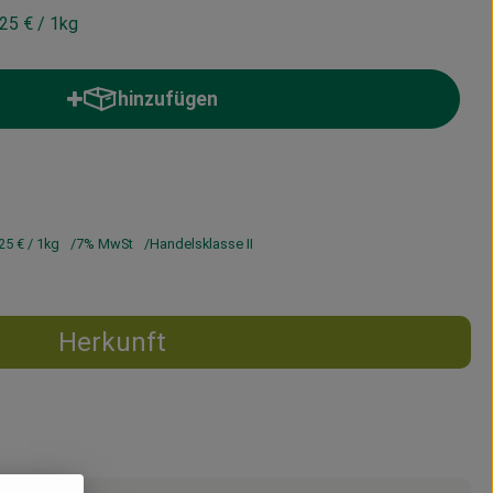
,25 €
/ 1kg
hinzufügen
Produkt zum Warenkorb hinzufügen
25 €
/ 1kg
7% MwSt
Handelsklasse II
Herkunft