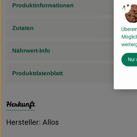
Produktinformationen
Zutaten
Überei
Möglich
weiter
Nährwert-Info
Nur
Produktdatenblatt
Herkunft
Hersteller: Allos