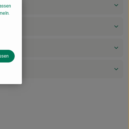
lassen
meln.
assen