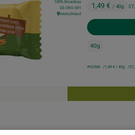
100% Bioanbau
1,49 €
/ 40g
37
, Kontrollstelle:
DE-ÖKO-001
Deutschland
, Herkunft:
40g
#32006
1,49 €
/ 40g
37,