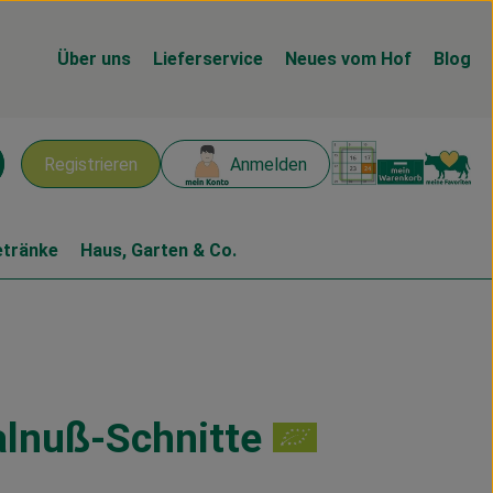
Über uns
Lieferservice
Neues vom Hof
Blog
Warenk
L
Registrieren
Anmelden
chen
etränke
Haus, Garten & Co.
lnuß-Schnitte
en