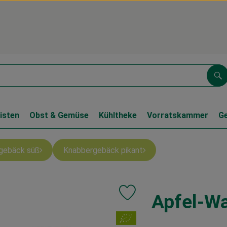
Su
isten
Obst & Gemüse
Kühltheke
Vorratskammer
G
gebäck süß
Knabbergebäck pikant
Apfel-Wa
Produkt zu Favouriten hinzufüg
, Verband: