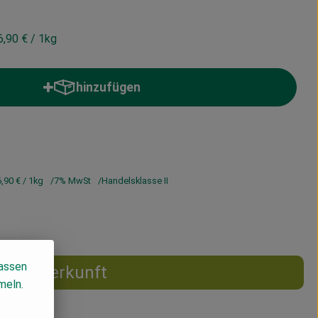
6,90 €
/ 1kg
hinzufügen
Produkt zum Warenkorb hinzufügen
6,90 €
/ 1kg
7% MwSt
Handelsklasse II
lassen
Herkunft
meln.