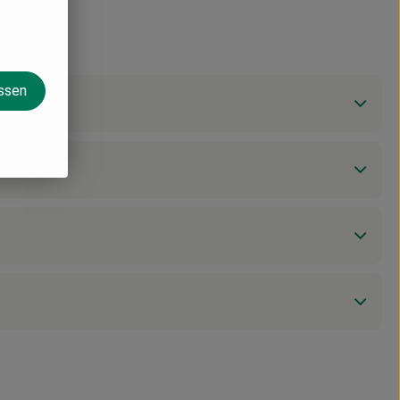
assen