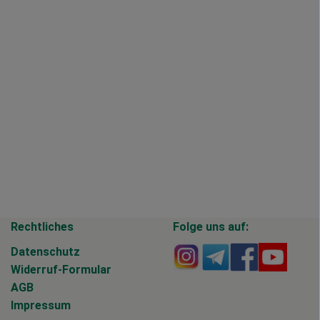
Rechtliches
Folge uns auf:
Externer Link zu https
Externer Link zu 
Externer Li
Extern
Datenschutz
Widerruf-Formular
AGB
Impressum