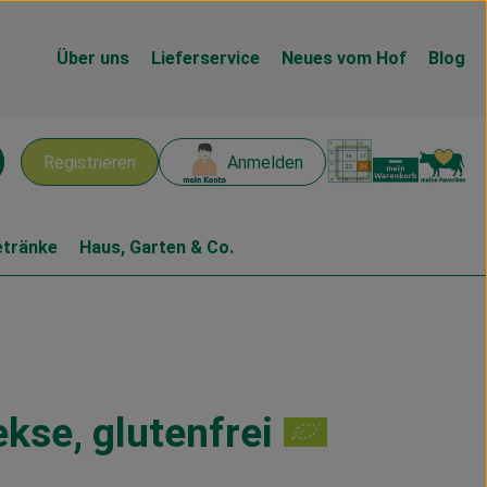
Über uns
Lieferservice
Neues vom Hof
Blog
Warenk
L
Registrieren
Anmelden
chen
etränke
Haus, Garten & Co.
kse, glutenfrei
en