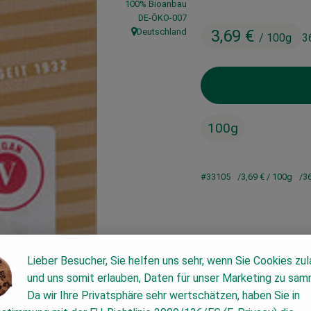
100% Bioanbau
, Kontrollstelle:
DE-ÖKO-007
Deutschland
3,69 €
/ 100g
3
, Herkunft:
100g
#33105
3,69 €
/ 100g
3
Lieber Besucher, Sie helfen uns sehr, wenn Sie Cookies zu
und uns somit erlauben, Daten für unser Marketing zu sam
Da wir Ihre Privatsphäre sehr wertschätzen, haben Sie in