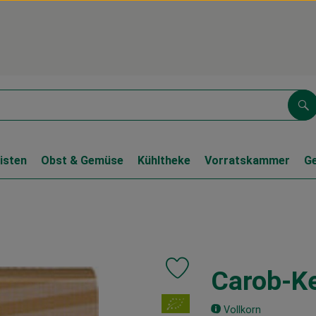
Su
isten
Obst & Gemüse
Kühltheke
Vorratskammer
G
Carob-Ke
Produkt zu Favouriten hinzufüg
, Verband:
Vollkorn