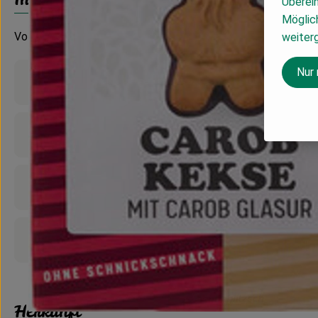
Überei
Möglich
Vollkorn
weiter
Nur
Produktinformationen
Zutaten
Nährwert-Info
Produktdatenblatt
Herkunft