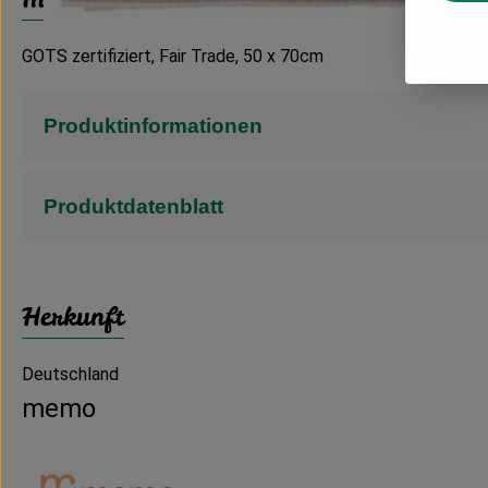
GOTS zertifiziert, Fair Trade, 50 x 70cm
Produktinformationen
Produktdatenblatt
Herkunft
Deutschland
memo