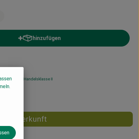
hinzufügen
Produkt zum Warenkorb hinzufügen
lassen
19% MwSt
Handelsklasse II
meln.
Herkunft
assen