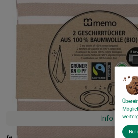
Überei
Möglich
weiter
Info
Nur
Info