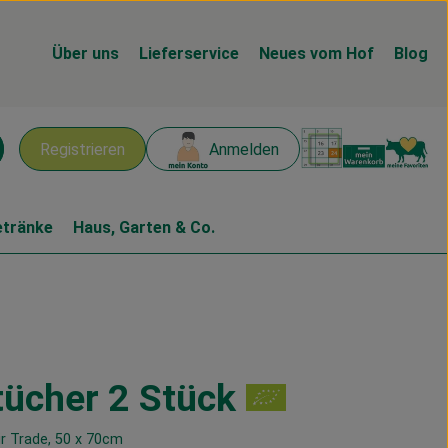
Über uns
Lieferservice
Neues vom Hof
Blog
Warenk
L
Registrieren
Anmelden
chen
etränke
Haus, Garten & Co.
tücher 2 Stück
n
ir Trade, 50 x 70cm