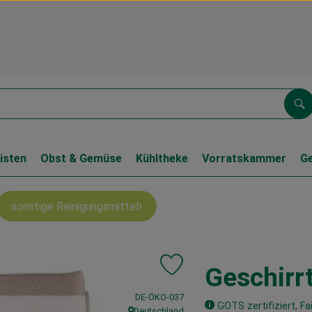
Su
isten
Obst & Gemüse
Kühltheke
Vorratskammer
G
sonstige Reinigungsmittel
Geschirr
Produkt zu Favouriten hinzufüge
, Kontrollstelle:
DE-ÖKO-037
GOTS zertifiziert, Fa
Deutschland