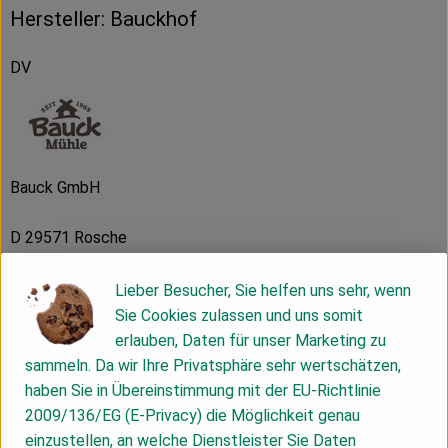
Hersteller: Bauckhof
DV
Bauck GmbH
D 29571 Rosche
Die Bauck GmbH wurde 1969 gegründet, um Bio- und
Demeter-Erzeugnisse der Region zu vermarkten. Noch heute
Lieber Besucher, Sie helfen uns sehr, wenn
ist die Förderung der biologisch-dynamischen
Sie Cookies zulassen und uns somit
Landwirtschaft eines der wichtigsten Ziele des
erlauben, Daten für unser Marketing zu
Naturkostherstellers.
sammeln. Da wir Ihre Privatsphäre sehr wertschätzen,
haben Sie in Übereinstimmung mit der EU-Richtlinie
Vollwertige Müslis, erlesene Mehle, Backmischungen für
2009/136/EG (E-Privacy) die Möglichkeit genau
saftige Torten, Kuchen und Brote, nahrhafte Porridges und
einzustellen, an welche Dienstleister Sie Daten