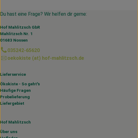
Du hast eine Frage? Wir helfen dir gerne:
Hof Mahlitzsch GbR
Mahlitzsch Nr. 1
01683 Nossen
035242-65620
oekokiste (at) hof-mahlitzsch.de
Lieferservice
Ökokiste - So geht's
Häufige Fragen
Probelieferung
Liefergebiet
Hof Mahlitzsch
Über uns
Hofladen