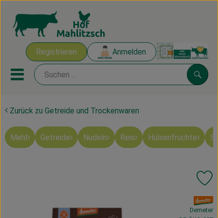
Warenk
Registrieren
Anmelden
Link
Mobiles Menu öffnen oder sch
Suche
Zurück zu Getreide und Trockenwaren
Ökokisten
Mehl
Getreide
Nudeln
Reis
Hülsenfrüchte
Sü
Mahlitzscher Produkte
Angebote & Inspiration
Pr
Ökokisten
, Verband:
Obst & Gemüse
Demeter