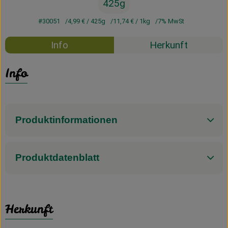
425g
#30051
4,99 €
/ 425g
11,74 €
/ 1kg
7% MwSt
Info
Herkunft
Info
Produktinformationen
Produktdatenblatt
Herkunft