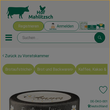
Warenk
Registrieren
Anmelden
Link
Mobiles Menu öffnen oder sch
Suche
Zurück zu Vorratskammer
Ökokisten
Brotaufstriche
Brot und Backwaren
Kaffee, Kakao & 
Mahlitzscher Produkte
Angebote & Inspiration
Pr
Ökokisten
, Kontrollstelle
DE-ÖKO-001
Obst & Gemüse
Deutschland
, Herkunft: