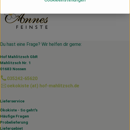
Du hast eine Frage? Wir helfen dir gerne:
Hof Mahlitzsch GbR
Mahlitzsch Nr. 1
01683 Nossen
035242-65620
oekokiste (at) hof-mahlitzsch.de
Lieferservice
Ökokiste - So geht's
Häufige Fragen
Probelieferung
Liefergebiet