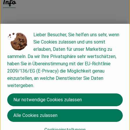
Info
Produktinformationen
Lieber Besucher, Sie helfen uns sehr, wenn
Sie Cookies zulassen und uns somit
erlauben, Daten für unser Marketing zu
Zutaten
sammeln. Da wir Ihre Privatsphäre sehr wertschätzen,
haben Sie in Übereinstimmung mit der EU-Richtlinie
2009/136/EG (E-Privacy) die Möglichkeit genau
Nährwert-Info
einzustellen, an welche Dienstleister Sie Daten
weitergeben.
Herkunft
Nur notwendige Cookies zulassen
Alle Cookies zulassen
Deutschland
Annes Feinste
Cookieeinstellungen