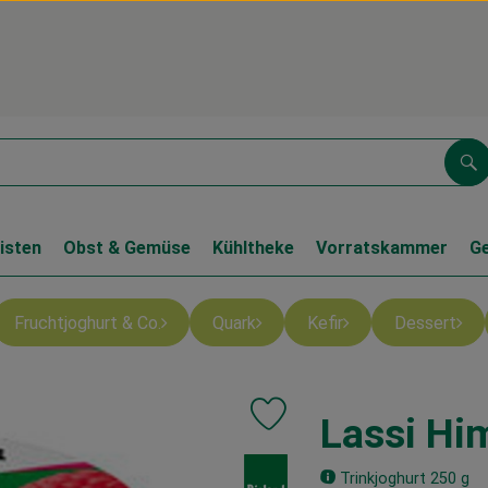
Su
isten
Obst & Gemüse
Kühltheke
Vorratskammer
G
Fruchtjoghurt & Co.
Quark
Kefir
Dessert
Lassi Hi
Produkt zu Favouriten hinzufüge
, Verband:
Trinkjoghurt 250 g