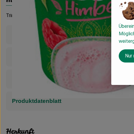
Trinkjoghurt 250 g
Überei
Möglich
Produktinformationen
weiter
Nur
Zutaten
Nährwert-Info
Produktdatenblatt
Herkunft