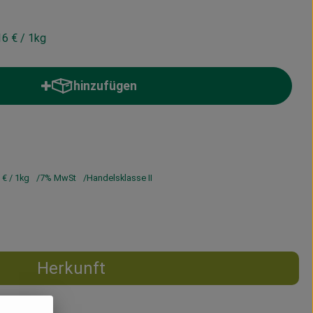
16 €
/ 1kg
hinzufügen
Produkt zum Warenkorb hinzufügen
6 €
/ 1kg
7% MwSt
Handelsklasse II
Herkunft