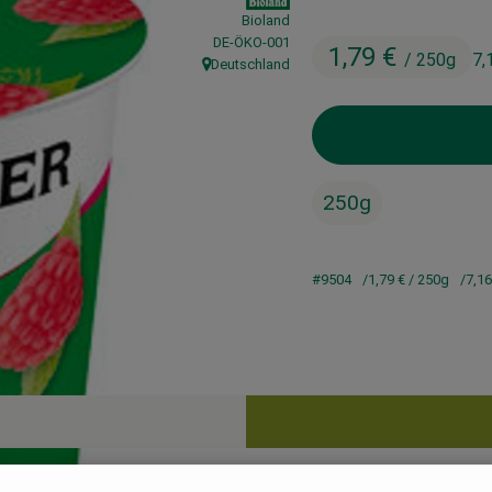
Bioland
, Kontrollstelle:
DE-ÖKO-001
1,79 €
/ 250g
7,
Deutschland
, Herkunft:
250g
#9504
1,79 €
/ 250g
7,1