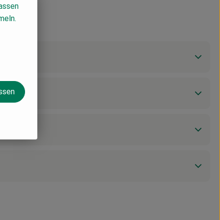
lassen
meln.
assen