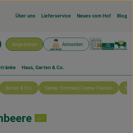
Über uns
Lieferservice
Neues vom Hof
Blog
Warenk
L
Registrieren
Anmelden
chen
etränke
Haus, Garten & Co.
Butter & Co.
Sahne, Schmand, Creme Fraiche
Sch
mbeere
n