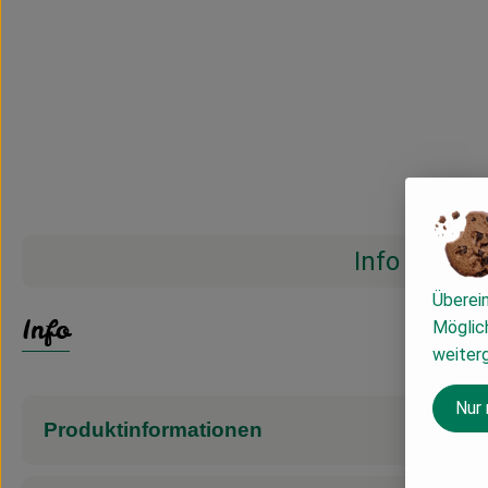
Info
Überei
Info
Möglich
weiter
Nur
Produktinformationen