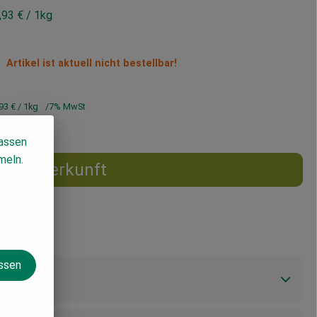
,93 €
/ 1kg
Artikel ist aktuell nicht bestellbar!
93 €
/ 1kg
7% MwSt
lassen
meln.
Herkunft
assen