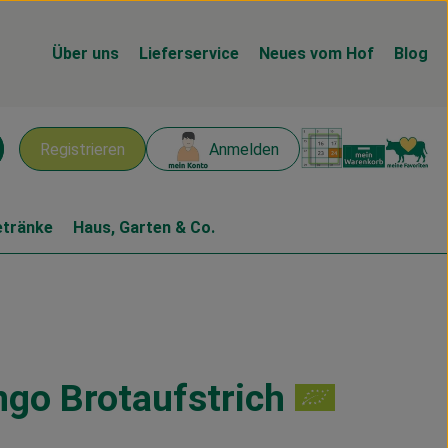
Über uns
Lieferservice
Neues vom Hof
Blog
Warenk
L
Registrieren
Anmelden
chen
etränke
Haus, Garten & Co.
o Brotaufstrich
n