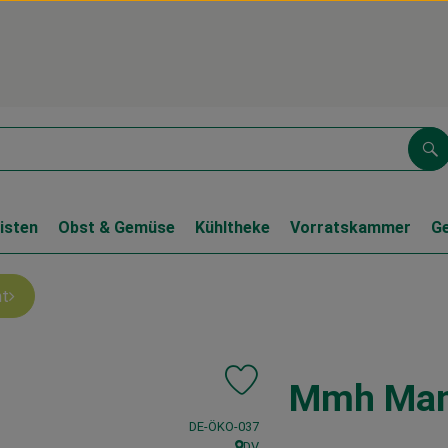
Su
isten
Obst & Gemüse
Kühltheke
Vorratskammer
G
nt
Mmh Mang
Produkt zu Favouriten hinzufüge
, Kontrollstelle:
DE-ÖKO-037
DV