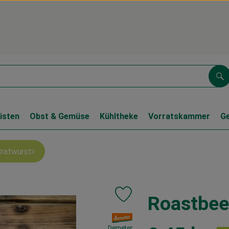
Su
isten
Obst & Gemüse
Kühltheke
Vorratskammer
G
Bratwurst
Roastbeef
Produkt zu Favouriten hinzufüge
, Verband:
Demeter