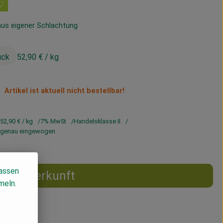
us eigener Schlachtung
ück
52,90 €
/ kg
Artikel ist aktuell nicht bestellbar!
52,90 €
/ kg
7% MwSt
Handelsklasse II
rd genau eingewogen.
lassen
Herkunft
meln.