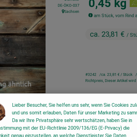
0,45 kg
, Kontrollstelle:
DE-ÖKO-037
Sachsen
, Herkunft:
am Stück, vom Rind a
ca. 23,81 €
/ St
#3242
ca. 23,81 €
/ Stück
Richtpreis,
Dieser Artikel wi
Lieber Besucher, Sie helfen uns sehr, wenn Sie Cookies zu
und uns somit erlauben, Daten für unser Marketing zu sam
Da wir Ihre Privatsphäre sehr wertschätzen, haben Sie in
nstimmung mit der EU-Richtlinie 2009/136/EG (E-Privacy) die
keit genau einzustellen, an welche Dienstleister Sie Daten