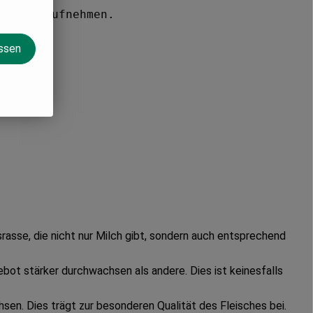
zu uns aufnehmen.
assen
asse, die nicht nur Milch gibt, sondern auch entsprechend
bot stärker durchwachsen als andere. Dies ist keinesfalls
sen. Dies trägt zur besonderen Qualität des Fleisches bei.