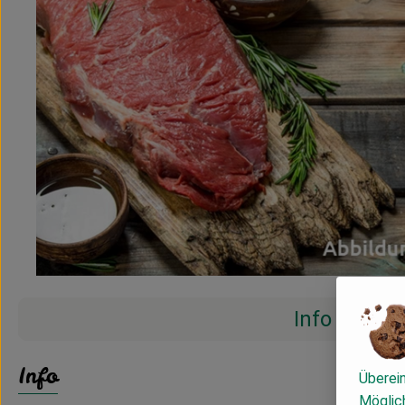
Info
Info
Überei
Möglich