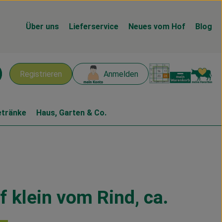
Über uns
Lieferservice
Neues vom Hof
Blog
Warenk
L
Registrieren
Anmelden
chen
etränke
Haus, Garten & Co.
 klein vom Rind, ca.
n