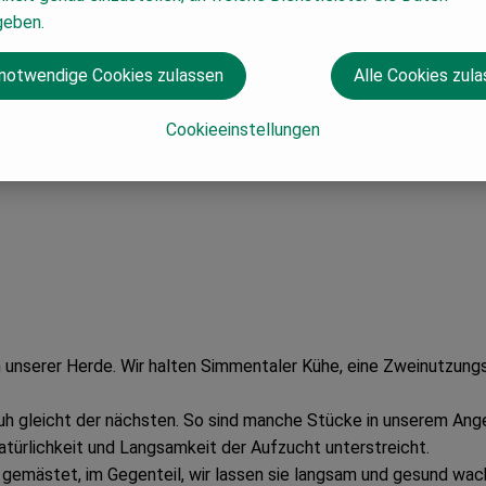
geben.
tellartikel! Für Stornierungen bitte Kontakt 
 notwendige Cookies zulassen
Alle Cookies zul
 der Initiative
"Schlachtung mit Achtung"
Cookieeinstellungen
unserer Herde. Wir halten Simmentaler Kühe, eine Zweinutzungsr
Kuh gleicht der nächsten. So sind manche Stücke in unserem Ange
atürlichkeit und Langsamkeit der Aufzucht unterstreicht.
 gemästet, im Gegenteil, wir lassen sie langsam und gesund wach