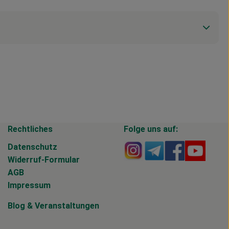
Rechtliches
Folge uns auf:
Externer Link zu https
Externer Link zu 
Externer Li
Extern
Datenschutz
Widerruf-Formular
AGB
Impressum
Blog
&
Veranstaltungen