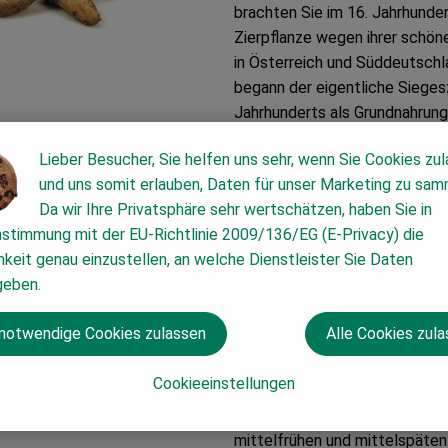
brachten Sie im 16. Jahrhunder
Zierpflanze wegen ihrer schön
in Österreich und Süddeutschl
begann der eigentliche Sieges
Jahrhunderts als Grundnahrung
Wie sieht´s aus?
Lieber Besucher, Sie helfen uns sehr, wenn Sie Cookies zu
und uns somit erlauben, Daten für unser Marketing zu sam
Da wir Ihre Privatsphäre sehr wertschätzen, haben Sie in
Weltweit gibt es einige tause
nstimmung mit der EU-Richtlinie 2009/136/EG (E-Privacy) die
Kocheigenschaften und Erntezei
keit genau einzustellen, an welche Dienstleister Sie Daten
sind, im Gegensatz zu alten So
geben.
verschiedenen Farben, vor alle
bläulichem Fleisch, Formen un
 notwendige Cookies zulassen
Alle Cookies zul
unterscheidet sich zwischen d
weißliche Gelbtöne bevorzugt, 
Cookieeinstellungen
Kartoffeln. Man unterscheide
festkochenden und mehligkoch
mittelfrühen und mittelspäten