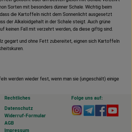
chon Sorten mit besonders dünner Schale. Wichtig beim
, dass die Kartoffeln nicht dem Sonnenlicht ausgesetzt
uss der Alkaloidgehalt in der Schale steigt. Auch grüne
uf keinen Fall mit verzehrt werden, da diese giftig sind.
lz gegart und ohne Fett zubereitet, eignen sich Kartoffeln
kheitskuren.
eln werden wieder fest, wenn man sie (ungeschält) einige
Rechtliches
Folge uns auf:
Externer Link zu https
Externer Link zu 
Externer Li
Extern
Datenschutz
Widerruf-Formular
AGB
Impressum