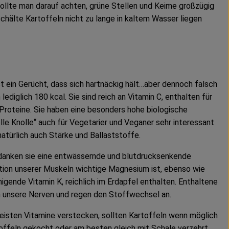
ollte man darauf achten, grüne Stellen und Keime großzügig
chälte Kartoffeln nicht zu lange in kaltem Wasser liegen
t ein Gerücht, dass sich hartnäckig hält…aber dennoch falsch
 lediglich 180 kcal. Sie sind reich an Vitamin C, enthalten für
roteine. Sie haben eine besonders hohe biologische
olle Knolle“ auch für Vegetarier und Veganer sehr interessant
atürlich auch Stärke und Ballaststoffe.
danken sie eine entwässernde und blutdrucksenkende
ktion unserer Muskeln wichtige Magnesium ist, ebenso wie
gende Vitamin K, reichlich im Erdapfel enthalten. Enthaltene
n unsere Nerven und regen den Stoffwechsel an.
meisten Vitamine verstecken, sollten Kartoffeln wenn möglich
rtoffeln gekocht oder am besten gleich mit Schale verzehrt