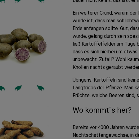
Bauer nicht kennt, das isst er 
Ein weiterer Grund, warum der
wurde ist, dass man schlichtw
Erde anfangen sollte. Gut, das
wurde, gelang durch sein spez
ließ Kartoffelfelder am Tage 
dass es sich hierbei um etwas
unbewacht. Zufall? Wohl kaum! 
Knollen nachts geraubt werd
Übrigens: Kartoffeln sind kein
Langtriebs der Pflanze. Man ka
Früchte, welche Beeren sind, s
Wo kommt´s her?
Bereits vor 4000 Jahren wurde 
Nachtschattengewächse, in de