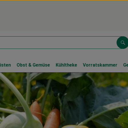
Su
isten
Obst & Gemüse
Kühltheke
Vorratskammer
G