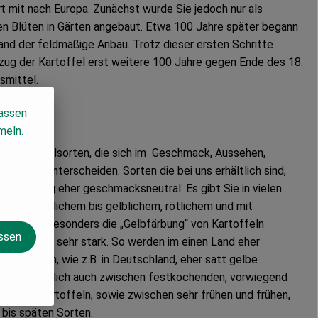
t mit nach Europa. Zunächst wurde Sie jedoch nur als
en Blüten in Gärten angebaut. Etwa 100 Jahre später begann
and der feldmäßige Anbau. Trotz dieser ersten Schritte
zug der Kartoffel erst weitere 100 Jahre gegen Ende des 18.
smittel.
lassen
meln.
nd Kartoffelsorten, die sich im Geschmack, Aussehen,
tpunkt unterscheiden. Sorten die bei uns erhältlich sind,
rten, häufig eher geschmacksneutral. Es gibt Sie in vielen
m mit weißlichem bis gelblichem, rötlichem und mit
d Größen. Besonders die „Gelbfärbung“ von Kartoffeln
assen
en Ländern sehr stark. So werden im einen Land eher
im anderen, wie z.B. in Deutschland, eher satt gelbe
t Grundsätzlich auch zwischen festkochenden, vorwiegend
enden Kartoffeln, sowie zwischen sehr frühen und frühen,
 bis späten Sorten.