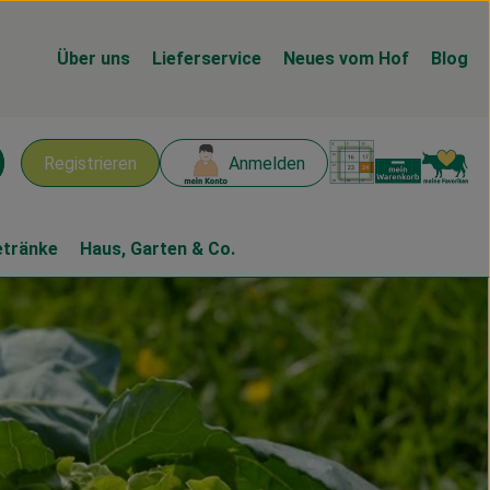
Über uns
Lieferservice
Neues vom Hof
Blog
Warenk
L
Registrieren
Anmelden
chen
etränke
Haus, Garten & Co.