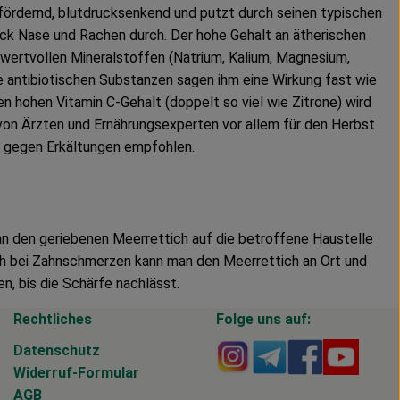
fördernd, blutdrucksenkend und putzt durch seinen typischen
k Nase und Rachen durch. Der hohe Gehalt an ätherischen
) wertvollen Mineralstoffen (Natrium, Kalium, Magnesium,
e antibiotischen Substanzen sagen ihm eine Wirkung fast wie
en hohen Vitamin C-Gehalt (doppelt so viel wie Zitrone) wird
on Ärzten und Ernährungsexperten vor allem für den Herbst
l gegen Erkältungen empfohlen.
n den geriebenen Meerrettich auf die betroffene Haustelle
uch bei Zahnschmerzen kann man den Meerrettich an Ort und
en, bis die Schärfe nachlässt.
Rechtliches
Folge uns auf:
Externer Link zu https
Externer Link zu 
Externer Li
Extern
Datenschutz
Widerruf-Formular
AGB