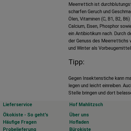
Meerrettich ist durchblutungs
scharfen Geruch und Geschmac
Ölen, Vitaminen (C, B1, B2, B6
Calcium, Eisen, Phosphor sowi
ein Antibiotikum nach. Durch d
der Genuss des Meerrettichs v
und Winter als Vorbeugemitte
Tipp:
Gegen Insektenstiche kann ma
legen und leicht einreiben. A
Stelle bringen und dort belass
Lieferservice
Hof Mahlitzsch
Ökokiste - So geht's
Über uns
Häufige Fragen
Hofladen
Probelieferung
Bürokiste