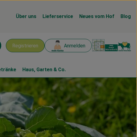
Über uns
Lieferservice
Neues vom Hof
Blog
Warenk
L
Registrieren
Anmelden
chen
etränke
Haus, Garten & Co.