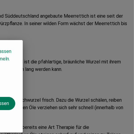
und Süddeutschland angebaute Meerrettich ist eine seit der
ürzpflanze. In seiner wilden Form wächst der Meerrettich bis
lassen
meln.
nzenteil ist die pfahlartige, bräunliche Wurzel mit ihrem
bis zu 60 cm lang werden kann.
?
eerrettichwurzel frisch. Dazu die Wurzel schälen, reiben
assen
 ätherischen Öle verziehen sich sehr schnell (innerhalb von
el stellt bereits eine Art Therapie für die