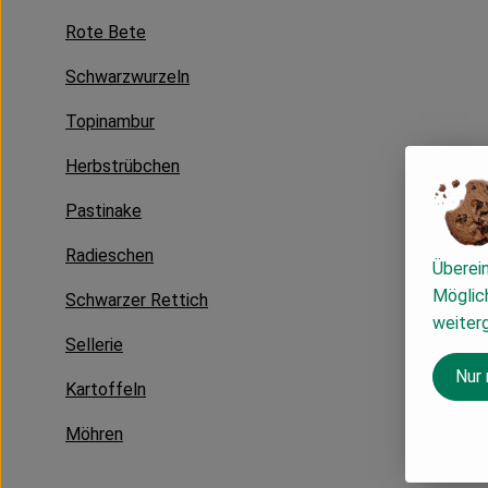
Rote Bete
Schwarzwurzeln
Topinambur
Herbstrübchen
Pastinake
Radieschen
Überei
Möglich
Schwarzer Rettich
weiter
Sellerie
Nur
Kartoffeln
Möhren