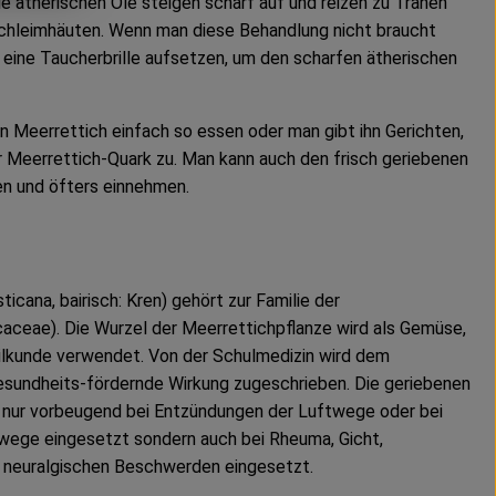
e ätherischen Öle steigen scharf auf und reizen zu Tränen
chleimhäuten. Wenn man diese Behandlung nicht braucht
 eine Taucherbrille aufsetzen, um den scharfen ätherischen
Meerrettich einfach so essen oder man gibt ihn Gerichten,
 Meerrettich-Quark zu. Man kann auch den frisch geriebenen
en und öfters einnehmen.
icana, bairisch: Kren) gehört zur Familie der
aceae). Die Wurzel der Meerrettichpflanze wird als Gemüse,
ilkunde verwendet. Von der Schulmedizin wird dem
esundheits-fördernde Wirkung zugeschrieben. Die geriebenen
t nur vorbeugend bei Entzündungen der Luftwege oder bei
wege eingesetzt sondern auch bei Rheuma, Gicht,
 neuralgischen Beschwerden eingesetzt.