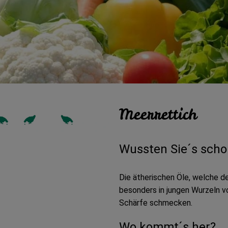
Meerrettich
Wussten Sie´s scho
Die ätherischen Öle, welche d
besonders in jungen Wurzeln vo
Schärfe schmecken.
Wo kommt´s her?