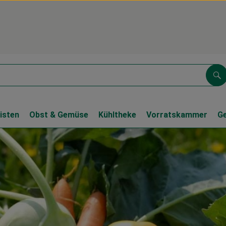
Su
isten
Obst & Gemüse
Kühltheke
Vorratskammer
G