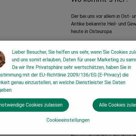
Der bei uns vor allem in Ost- 
Antike bekannte Heil- und Gew
heute in Osteuropa.
Wie sieht´s aus?
Lieber Besucher, Sie helfen uns sehr, wenn Sie Cookies zu
und uns somit erlauben, Daten für unser Marketing zu sam
Der zum Würzen verwendete Pfla
Da wir Ihre Privatsphäre sehr wertschätzen, haben Sie in
weißen, holzigem Fleisch, die 
nstimmung mit der EU-Richtlinie 2009/136/EG (E-Privacy) die
keit genau einzustellen, an welche Dienstleister Sie Daten
Wie verwende ich´s
geben.
Am besten verwendet man die M
 notwendige Cookies zulassen
Alle Cookies zul
und sofort verwenden, denn die
einer guten Viertelstunde).
Cookieeinstellungen
Das Reiben der Meerrettichwurz