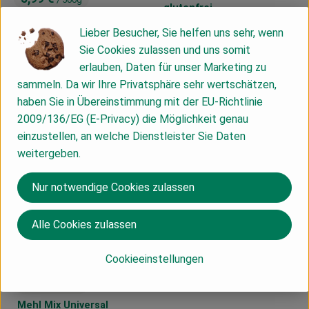
, Preis:
glutenfrei
Braunhirse gemahlen
, Referenzpreis:
DV
7,38 €
/ 1kg
, Herkunft:
Lieber Besucher, Sie helfen uns sehr, wenn
glutenfrei
Sie Cookies zulassen und uns somit
, Referenzpreis:
Deutschland
11,98 €
/ 1kg
, Herkunft:
erlauben, Daten für unser Marketing zu
, Kontrollstelle:
, Kontrollstelle:
DE-ÖKO-007
DE-ÖKO-007
, Verband:
, Verband:
sammeln. Da wir Ihre Privatsphäre sehr wertschätzen,
Produkt zu Favouriten hinzufügen
Produkt zu Favouriten hinzufügen
haben Sie in Übereinstimmung mit der EU-Richtlinie
2009/136/EG (E-Privacy) die Möglichkeit genau
einzustellen, an welche Dienstleister Sie Daten
weitergeben.
Nur notwendige Cookies zulassen
Produk
Alle Cookies zulassen
1,99 €
/ 250g
Produkt zum Warenkorb hinzufügen
Cookieeinstellungen
, Preis:
Kartoffelmehl glutenfrei
5,29 €
/ 800g
, Referenzpreis:
Deutschland
7,96 €
/ 1kg
, Preis:
, Herkunft:
Mehl Mix Universal