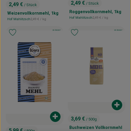
2,49 €
/ Stück
2,49 €
/ Stück
, Preis:
, Preis:
Roggenvollkornmehl, 1kg
Weizenvollkornmehl, 1kg
, Referenzpreis:
Hof Mahlitzsch
2,49 €
/ kg
, Referenzpreis:
Hof Mahlitzsch
2,49 €
/ kg
, Herkunft:
, Herkunft:
, Kontrollstelle:
, Kontrollstelle:
DE-ÖKO-007
DE-ÖKO-007
, Verband:
, Verband:
Produkt zu Favouriten hinzufügen
Produkt zu Favouriten hinzufügen
Produk
3,69 €
Produkt zum Warenkorb hinzufügen
/ 500g
, Preis:
Buchweizen Vollkornmehl
5,99 €
/ 500g