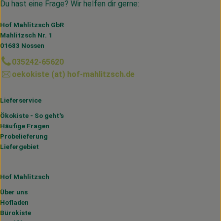
Du hast eine Frage? Wir helfen dir gerne:
Hof Mahlitzsch GbR
Mahlitzsch Nr. 1
01683 Nossen
035242-65620
oekokiste (at) hof-mahlitzsch.de
Lieferservice
Ökokiste - So geht's
Häufige Fragen
Probelieferung
Liefergebiet
Hof Mahlitzsch
Über uns
Hofladen
Bürokiste