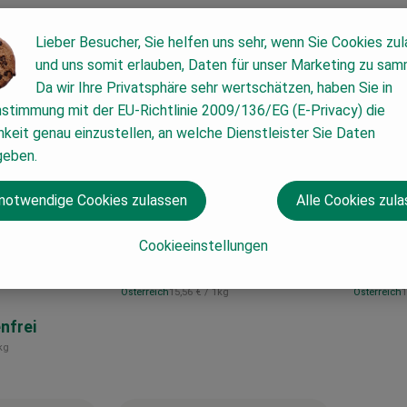
Lieber Besucher, Sie helfen uns sehr, wenn Sie Cookies zu
und uns somit erlauben, Daten für unser Marketing zu sam
Da wir Ihre Privatsphäre sehr wertschätzen, haben Sie in
nstimmung mit der EU-Richtlinie 2009/136/EG (E-Privacy) die
keit genau einzustellen, an welche Dienstleister Sie Daten
geben.
Produkt zum War
 notwendige Cookies zulassen
Alle Cookies zul
2,49 €
2,99 
/ 2 x 80g
Cookieeinstellungen
, Preis:
, Preis
Produkt zum Warenkorb hinzufügen
Kartoffel Püree
Kartof
, Referenzpreis:
,
Österreich
15,56 €
/ 1kg
Österreich
1
, Herkunft:
, Herkunft:
enfrei
reis:
kg