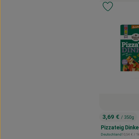
Produkt zu 
3,69 €
/ 350g
, Preis:
Pizzateig Dinke
, Referenzp
Deutschland
10,54 €
/ 1
, Herkunft: