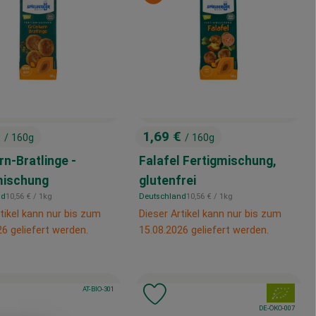
€
1,69 €
/ 160g
/ 160g
:
, Preis:
n-Bratlinge -
Falafel Fertigmischung,
enkorb hinzufügen
mischung
glutenfrei
, Referenzpreis:
, Referenzpreis:
nd
10,56 €
/ 1kg
Deutschland
10,56 €
/ 1kg
, Herkunft:
tikel kann nur bis zum
Dieser Artikel kann nur bis zum
26 geliefert werden.
15.08.2026 geliefert werden.
, Kontrollstelle:
, Verband:
AT-BIO-301
, Verband:
odukt zu Favouriten hinzufügen
Produkt zu Favouriten hinzufü
, Kontrollstelle:
DE-ÖKO-007