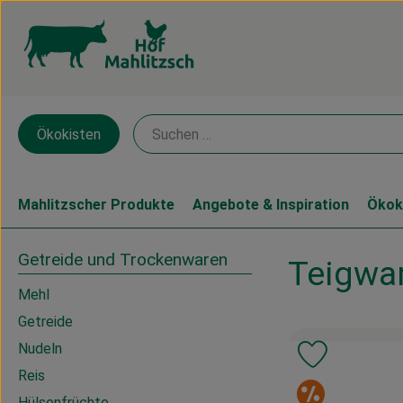
Ökokisten
Mahlitzscher Produkte
Angebote & Inspiration
Ökok
Getreide und Trockenwaren
Teigwa
Mehl
Getreide
Nudeln
Produkt zu 
Reis
Sonde
Hülsenfrüchte