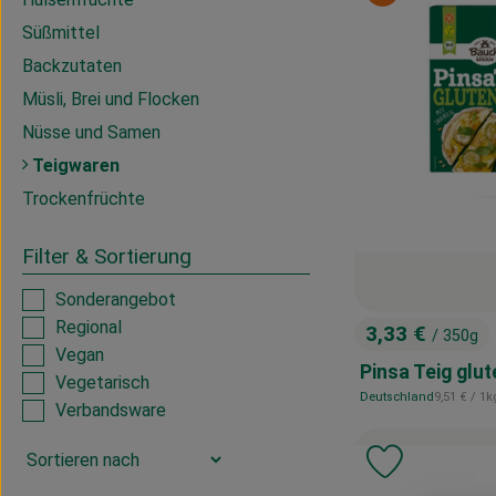
Süßmittel
Backzutaten
Müsli, Brei und Flocken
Nüsse und Samen
Teigwaren
Trockenfrüchte
Filter & Sortierung
Sonderangebot
Regional
3,33 €
/ 350g
, Preis:
Vegan
Pinsa Teig glut
Vegetarisch
, Referenzp
Deutschland
9,51 €
/ 1k
, Herkunft:
Verbandsware
Produkt zu 