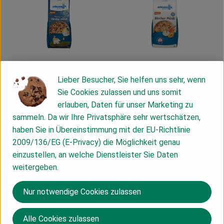
Lieber Besucher, Sie helfen uns sehr, wenn
Produkt zum Warenkorb hinzufügen
Produk
Sie Cookies zulassen und uns somit
3,79 €
4,99 €
/ 375g
/ 500g
erlauben, Daten für unser Marketing zu
, Preis:
, Preis:
Mond&Sterne KidsMüsl
Basis Müsli
sammeln. Da wir Ihre Privatsphäre sehr wertschätzen,
, Referenzpreis:
, Referenzpreis:
Deutschland
10,11 €
/ 1kg
Deutschland
9,98 €
/ 1kg
haben Sie in Übereinstimmung mit der EU-Richtlinie
, Herkunft:
, Herkunft:
2009/136/EG (E-Privacy) die Möglichkeit genau
, Verband:
, Verband:
Produkt zu Favouriten hinzufügen
Produkt zu Favouriten hinzufügen
, Kontrollstelle:
einzustellen, an welche Dienstleister Sie Daten
DE-ÖKO-007
, Kontrollstelle:
DE-ÖKO-007
weitergeben.
Nur notwendige Cookies zulassen
Alle Cookies zulassen