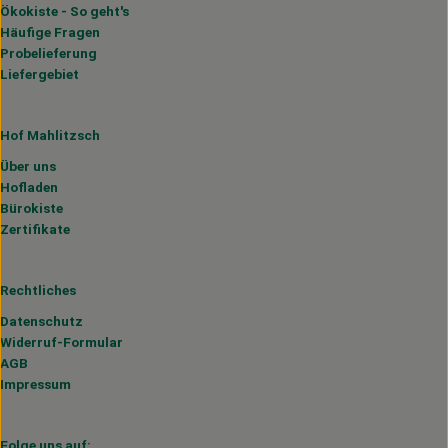
Ökokiste - So geht's
Häufige Fragen
Probelieferung
Liefergebiet
Hof Mahlitzsch
Über uns
Hofladen
Bürokiste
Zertifikate
Rechtliches
Datenschutz
Widerruf-Formular
AGB
Impressum
Folge uns auf: