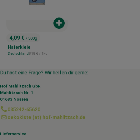
Produkt zum Warenkorb hinzufügen
4,09 €
/ 500g
, Preis:
Haferkleie
, Referenzpreis:
Deutschland
8,18 €
/ 1kg
, Herkunft:
Du hast eine Frage? Wir helfen dir gerne:
Hof Mahlitzsch GbR
Mahlitzsch Nr. 1
01683 Nossen
035242-65620
oekokiste (at) hof-mahlitzsch.de
Lieferservice