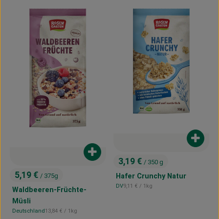
Produk
Produkt zum Warenkorb hinzufügen
3,19 €
/ 350 g
, Preis:
5,19 €
Hafer Crunchy Natur
/ 375g
, Preis:
, Referenzpreis:
DV
9,11 €
/ 1kg
Waldbeeren-Früchte-
, Herkunft:
Müsli
, Referenzpreis:
Deutschland
13,84 €
/ 1kg
, Herkunft: