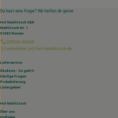
Du hast eine Frage? Wir helfen dir gerne:
Hof Mahlitzsch GbR
Mahlitzsch Nr. 1
01683 Nossen
035242-65620
oekokiste (at) hof-mahlitzsch.de
Lieferservice
Ökokiste - So geht's
Häufige Fragen
Probelieferung
Liefergebiet
Hof Mahlitzsch
Über uns
Hofladen