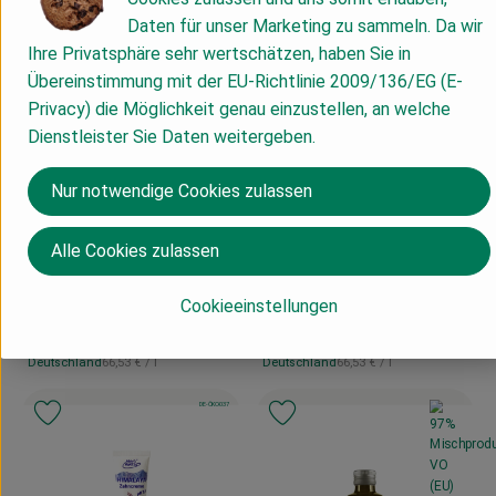
, Verband:
Produkt zu Favouriten hinzufügen
Produkt zu Favouriten hinzufügen
Daten für unser Marketing zu sammeln. Da wir
Ihre Privatsphäre sehr wertschätzen, haben Sie in
Übereinstimmung mit der EU-Richtlinie 2009/136/EG (E-
Privacy) die Möglichkeit genau einzustellen, an welche
Dienstleister Sie Daten weitergeben.
Nur notwendige Cookies zulassen
Produkt zum Warenkorb hinzufügen
Produk
Alle Cookies zulassen
4,99 €
4,99 €
/ 75ml
/ 75ml
, Preis:
, Preis:
Cookieeinstellungen
Zahncreme Minze
Zahncreme Nelke Fenchel
Eukalyptus Kamille
Zimt
, Referenzpreis:
, Referenzpreis:
Deutschland
66,53 €
/ l
Deutschland
66,53 €
/ l
, Herkunft:
, Herkunft:
, Kontrollstelle:
DE-ÖKO-037
, Verband:
, Verband:
Produkt zu Favouriten hinzufügen
Produkt zu Favouriten hinzufügen